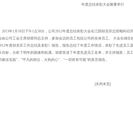
年度总结表彰大会隆重举行
013年1月18日下午1点58分，公司2012年度总结表彰大会在江阴胡克菲总部顺利
会由公司工会主席胡蓉同志主持，参加会议的员工包括公司的全体员工。
大会在雄壮
2012年度胡克菲工作总结及表彰》报告，报告总结了年度工作情况，表彰了先进员工及
斗目标，分析了明年的困难和机遇。胡蓉宣读了年度先进员工名单，并主持颁奖；员工
的最佳实践”、“平凡的岗位，火热的心”、“一切皆有可能”的发言报告。
[
关闭本页
]