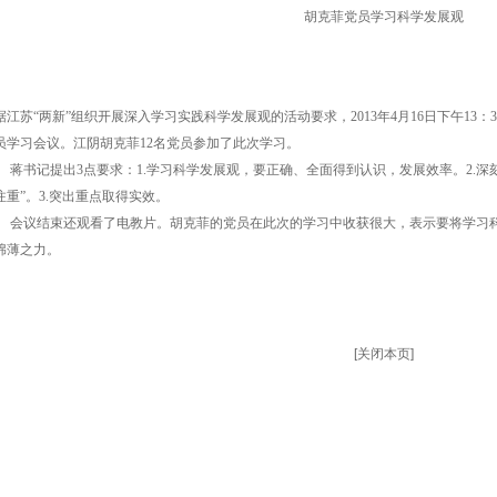
胡克菲党员学习科学发展观
据江苏“两新”组织开展深入学习实践科学发展观的活动要求，2013年4月16日下午13
员学习会议。江阴胡克菲12名党员参加了此次学习。
书记提出3点要求：1.学习科学发展观，要正确、全面得到认识，发展效率。2.深
注重”。3.突出重点取得实效。
议结束还观看了电教片。胡克菲的党员在此次的学习中收获很大，表示要将学习科
绵薄之力。
[
关闭本页
]